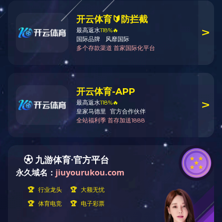
客户案例
产品展示
咨询热线：
Tags标签：
手机：16637903656
吉经理：13937951738
联系地址：河南省洛阳市吉利
区化纤路