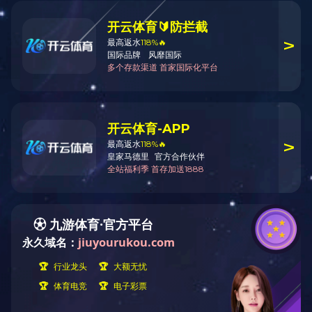
客户案例
产品展示
咨询热线：
Tags标签：
手机：16637903656
吉经理：13937951738
联系地址：河南省洛阳市吉利
区化纤路